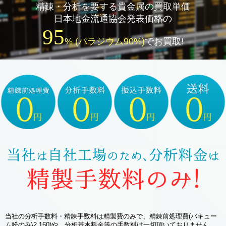
精錬・分析を要する貴金属の買取単価
日本地金流通協会発表価格の
95
% (パラジウム90%)
でお買取!
当社の分析手数料・精錬手数料は精製費のみで、精錬前処理費(バキュー
ム粉のみ\2,160)や、分析基本料金等の手数料は一切頂いておりません。