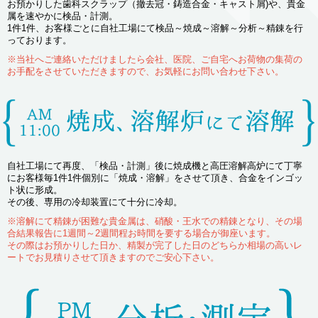
お預かりした歯科スクラップ（撤去冠・鋳造合金・キャスト屑)や、貴金
属を速やかに検品・計測。
1件1件、お客様ごとに自社工場にて検品～焼成～溶解～分析～精錬を行
っております。
※当社へご連絡いただけましたら会社、医院、ご自宅へお荷物の集荷の
お手配をさせていただきますので、お気軽にお問い合わせ下さい。
自社工場にて再度、「検品・計測」後に焼成機と高圧溶解高炉にて丁寧
にお客様毎1件1件個別に「焼成・溶解」をさせて頂き、合金をインゴッ
ト状に形成。
その後、専用の冷却装置にて十分に冷却。
※溶解にて精錬が困難な貴金属は、硝酸・王水での精錬となり、その場
合結果報告に1週間～2週間程お時間を要する場合が御座います。
その際はお預かりした日か、精製が完了した日のどちらか相場の高いレ
ートでお見積りさせて頂きますのでご安心下さい。