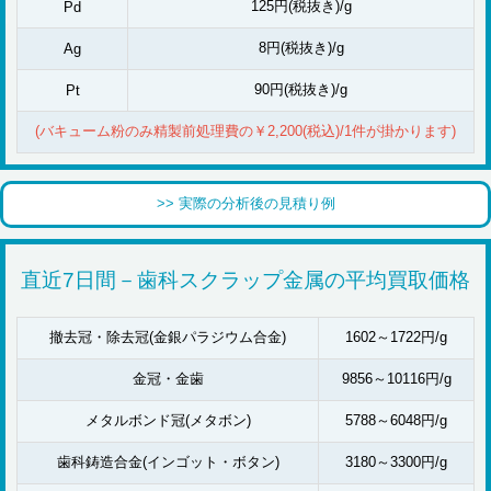
125円(税抜き)/g
Pd
8円(税抜き)/g
Ag
90円(税抜き)/g
Pt
(バキューム粉のみ精製前処理費の￥2,200(税込)/1件が掛かります)
>> 実際の分析後の見積り例
直近7日間－歯科スクラップ金属の平均買取価格
撤去冠・除去冠(金銀パラジウム合金)
1602～1722円/g
金冠・金歯
9856～10116円/g
メタルボンド冠(メタボン)
5788～6048円/g
歯科鋳造合金(インゴット・ボタン)
3180～3300円/g